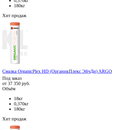
0,370кг
180кг
Хит продаж
Смазка OrganicPlex HD (ОрганикПлекс ЭйчДи) ARGO
Под заказ
от
37 350 руб.
Объём
18кг
0,370кг
180кг
Хит продаж