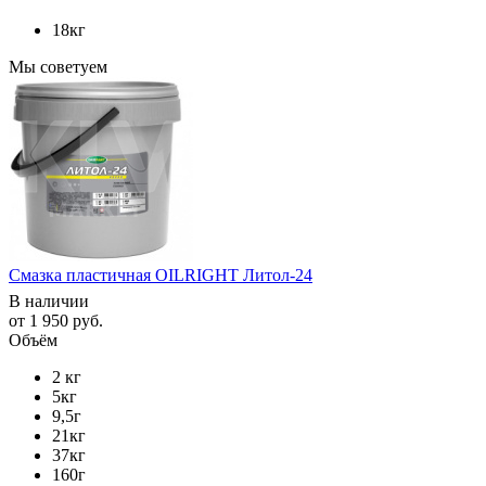
18кг
Мы советуем
Смазка пластичная OILRIGHT Литол-24
В наличии
от
1 950 руб.
Объём
2 кг
5кг
9,5г
21кг
37кг
160г