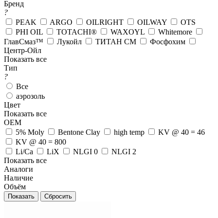
Бренд
?
PEAK
ARGO
OILRIGHT
OILWAY
OTS
PHI OIL
TOTACHI®
WAXOYL
Whitemore
ГлавСмаз™
Лукойл
ТИТАН СМ
Фосфохим
Центр-Ойл
Показать все
Тип
?
Все
аэрозоль
Цвет
Показать все
OEM
5% Moly
Bentone Clay
high temp
KV @ 40 = 46
KV @ 40 = 800
Li/Ca
LiX
NLGI 0
NLGI 2
Показать все
Аналоги
Наличие
Объём
Сбросить