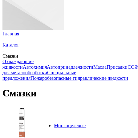
Главная
-
Каталог
-
Смазки
Охлаждающие
жидкости
Автохимия
Автопринадлежности
Масла
Присадки
СО
для металообработки
Специальные
предложения
Пожаробезопасные гидравлические жидкости
Смазки
Многоцелевые