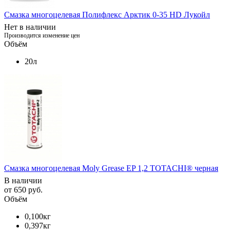
Смазка многоцелевая Полифлекс Арктик 0-35 HD Лукойл
Нет в наличии
Производится изменение цен
Объём
20л
Смазка многоцелевая Moly Grease EP 1,2 TOTACHI® черная
В наличии
от
650 руб.
Объём
0,100кг
0,397кг