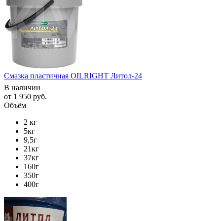
Смазка пластичная OILRIGHT Литол-24
В наличии
от
1 950 руб.
Объём
2 кг
5кг
9,5г
21кг
37кг
160г
350г
400г