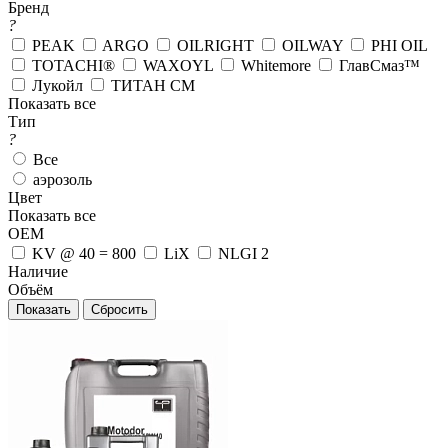
Бренд
?
PEAK
ARGO
OILRIGHT
OILWAY
PHI OIL
TOTACHI®
WAXOYL
Whitemore
ГлавСмаз™
Лукойл
ТИТАН СМ
Показать все
Тип
?
Все
аэрозоль
Цвет
Показать все
OEM
KV @ 40 = 800
LiX
NLGI 2
Наличие
Объём
Сбросить