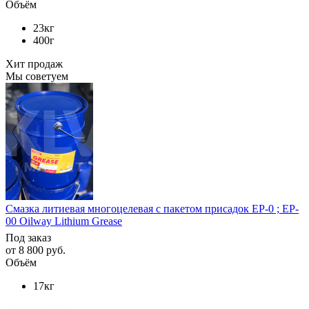
Объём
23кг
400г
Хит продаж
Мы советуем
Смазка литиевая многоцелевая с пакетом присадок EP-0 ; EP-
00 Oilway Lithium Grease
Под заказ
от
8 800 руб.
Объём
17кг