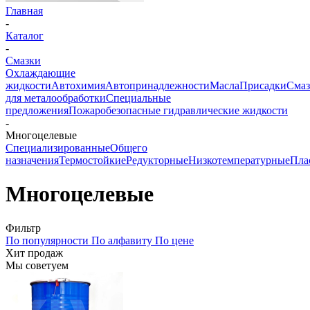
Главная
-
Каталог
-
Смазки
Охлаждающие
жидкости
Автохимия
Автопринадлежности
Масла
Присадки
Смаз
для металообработки
Специальные
предложения
Пожаробезопасные гидравлические жидкости
-
Многоцелевые
Специализированные
Общего
назначения
Термостойкие
Редукторные
Низкотемпературные
Пла
Многоцелевые
Фильтр
По популярности
По алфавиту
По цене
Хит продаж
Мы советуем