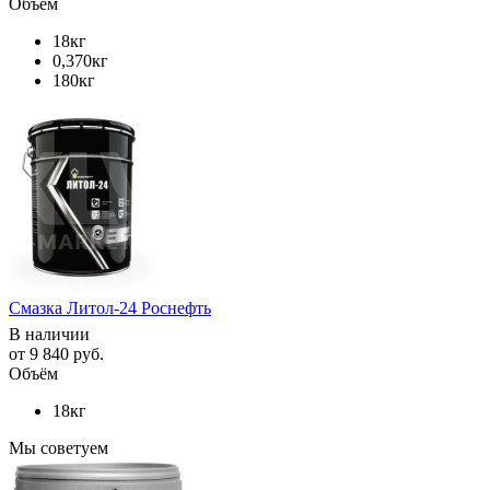
Объём
18кг
0,370кг
180кг
Смазка Литол-24 Роснефть
В наличии
от
9 840 руб.
Объём
18кг
Мы советуем