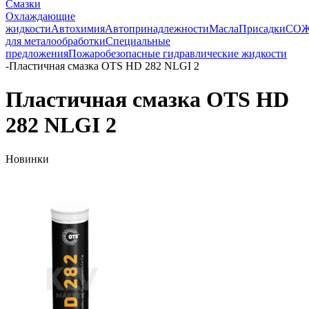
Смазки
Охлаждающие
жидкости
Автохимия
Автопринадлежности
Масла
Присадки
СО
для металообработки
Специальные
предложения
Пожаробезопасные гидравлические жидкости
-
Пластичная смазка OTS HD 282 NLGI 2
Пластичная смазка OTS HD
282 NLGI 2
Новинки