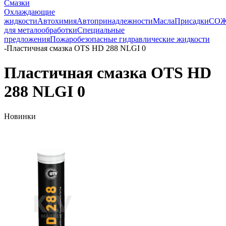
Смазки
Охлаждающие
жидкости
Автохимия
Автопринадлежности
Масла
Присадки
СО
для металообработки
Специальные
предложения
Пожаробезопасные гидравлические жидкости
-
Пластичная смазка OTS HD 288 NLGI 0
Пластичная смазка OTS HD
288 NLGI 0
Новинки