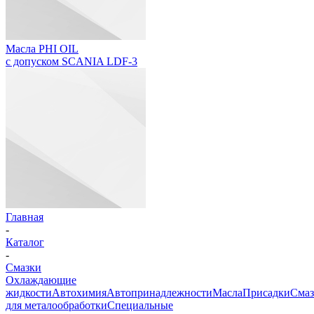
Масла PHI OIL
с допуском SCANIA LDF-3
Главная
-
Каталог
-
Смазки
Охлаждающие
жидкости
Автохимия
Автопринадлежности
Масла
Присадки
Смаз
для металообработки
Специальные