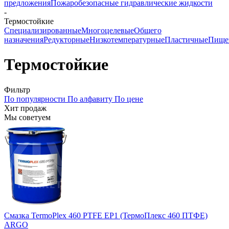
предложения
Пожаробезопасные гидравлические жидкости
-
Термостойкие
Специализированные
Многоцелевые
Общего
назначения
Редукторные
Низкотемпературные
Пластичные
Пище
Термостойкие
Фильтр
По популярности
По алфавиту
По цене
Хит продаж
Мы советуем
Смазка TermoPlex 460 PTFE EP1 (ТермоПлекс 460 ПТФЕ)
ARGO