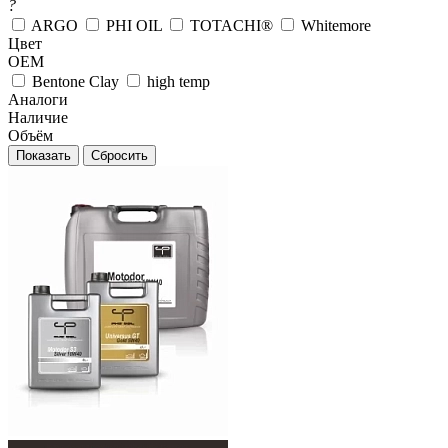
?
ARGO
PHI OIL
TOTACHI®
Whitemore
Цвет
OEM
Bentone Clay
high temp
Аналоги
Наличие
Объём
Сбросить