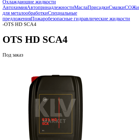
Охлаждающие жидкости
Автохимия
Автопринадлежности
Масла
Присадки
Смазки
СОЖи
для металообработки
Специальные
предложения
Пожаробезопасные гидравлические жидкости
-
OTS HD SCA4
OTS HD SCA4
Под заказ