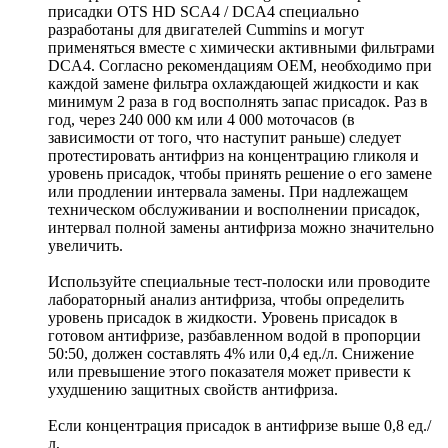
присадки OTS HD SCA4 / DCA4 специально
разработаны для двигателей Cummins и могут
применяться вместе с химически активными фильтрами
DCA4. Согласно рекомендациям ОЕМ, необходимо при
каждой замене фильтра охлаждающей жидкости и как
минимум 2 раза в год восполнять запас присадок. Раз в
год, через 240 000 км или 4 000 моточасов (в
зависимости от того, что наступит раньше) следует
протестировать антифриз на концентрацию гликоля и
уровень присадок, чтобы принять решение о его замене
или продлении интервала замены. При надлежащем
техническом обслуживании и восполнении присадок,
интервал полной замены антифриза можно значительно
увеличить.
Используйте специальные тест-полоски или проводите
лабораторный анализ антифриза, чтобы определить
уровень присадок в жидкости. Уровень присадок в
готовом антифризе, разбавленном водой в пропорции
50:50, должен составлять 4% или 0,4 ед./л. Снижение
или превышение этого показателя может привести к
ухудшению защитных свойств антифриза.
Если концентрация присадок в антифризе выше 0,8 ед./
л,