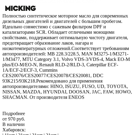
Полностью синтетическое моторное масло для современных
дизельных двигателей и двигателей с большим пробегом.
Идеально совместимо с сажевым фильтром DPF и
катализаторами SCR. Обладает отличными моющими
свойствами, поддерживает оптимальную чистоту двигателя,
предотвращает образование лаков, нагара и
низкотемпературных отложений.Соответствует требованиям
автопроизводителей: MB 228.3/228.5, MAN M3275-1/M3271-
1/M3477, MTU Category 3.1, Volvo VDS-3/VDS-4, Mack EO-M
plus/EO-M/EO-N, Renault RLD-2/RLD-3, Caterpillar ECF-
1A/ECF-2/ECF-3, Cummins
CES20076/CES20077/CES20078/CES20081, DDC
93K215/93K218.Рекомендовано для применения
автопроизводителями: HINO, ISUZU, FUSO, UD, TOYOTA,
NISSAN, MAZDA, HYUNDAI, DOOSAN, JAC, FAW, HOWO,
SHACMAN. От производителя ENEOS
Подробнее
от
970 руб.
В наличии
Хабаровск: