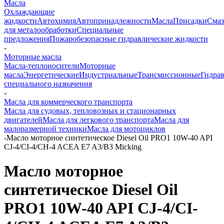
Масла
Охлаждающие
жидкости
Автохимия
Автопринадлежности
Масла
Присадки
Смаз
для металообработки
Специальные
предложения
Пожаробезопасные гидравлические жидкости
-
Моторные масла
Масла-теплоносители
Моторные
масла
Энергетические
Индустриальные
Трансмиссионные
Гидра
специального назначения
-
Масла для коммерческого транспорта
Масла для судовых, тепловозных и стационарных
двигателей
Масла для легкового транспорта
Масла для
малоразмерной техники
Масла для мотоциклов
-
Масло моторное синтетическое Diesel Oil PRO1 10W-40 API
CJ-4/CI-4/CH-4 ACEA E7 A3/B3 Micking
Масло моторное
синтетическое Diesel Oil
PRO1 10W-40 API CJ-4/CI-