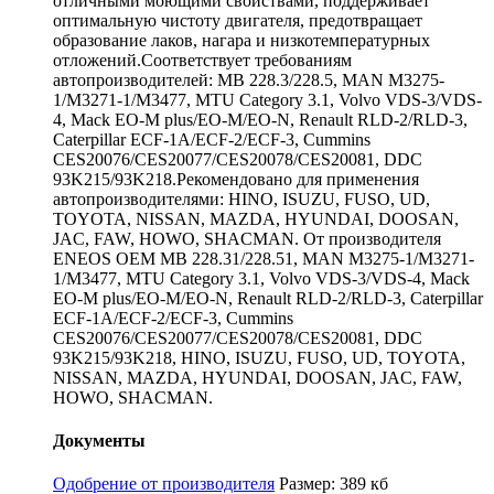
отличными моющими свойствами, поддерживает
оптимальную чистоту двигателя, предотвращает
образование лаков, нагара и низкотемпературных
отложений.Соответствует требованиям
автопроизводителей: MB 228.3/228.5, MAN M3275-
1/M3271-1/M3477, MTU Category 3.1, Volvo VDS-3/VDS-
4, Mack EO-M plus/EO-M/EO-N, Renault RLD-2/RLD-3,
Caterpillar ECF-1A/ECF-2/ECF-3, Cummins
CES20076/CES20077/CES20078/CES20081, DDC
93K215/93K218.Рекомендовано для применения
автопроизводителями: HINO, ISUZU, FUSO, UD,
TOYOTA, NISSAN, MAZDA, HYUNDAI, DOOSAN,
JAC, FAW, HOWO, SHACMAN. От производителя
ENEOS OEM MB 228.31/228.51, MAN M3275-1/M3271-
1/M3477, MTU Category 3.1, Volvo VDS-3/VDS-4, Mack
EO-M plus/EO-M/EO-N, Renault RLD-2/RLD-3, Caterpillar
ECF-1A/ECF-2/ECF-3, Cummins
CES20076/CES20077/CES20078/CES20081, DDC
93K215/93K218, HINO, ISUZU, FUSO, UD, TOYOTA,
NISSAN, MAZDA, HYUNDAI, DOOSAN, JAC, FAW,
HOWO, SHACMAN.
Документы
Одобрение от производителя
Размер: 389 кб